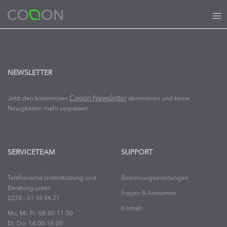
Zum
Tog
Inhalt
me
springen
NEWSLETTER
Coqon Newsletter
Jetzt den kostenlosen
abonnieren und keine
Neuigkeiten mehr verpassen.
SERVICETEAM
SUPPORT
Telefonische Unterstützung und
Bedienungsanleitungen
Beratung unter:
Fragen & Antworten
0228 - 61 94 84 21
Kontakt
Mo, Mi. Fr: 08:00-11:00
Di, Do: 14:00-16:00